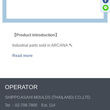
【Product introduction】
Industrial parts sold in ARCANA 🔨
Read more
OPERATOR
SHIPPO ASAHI MOULDS (THAILAND) CO.,LTD.
Tel ：02-706-7800 Ext. 114