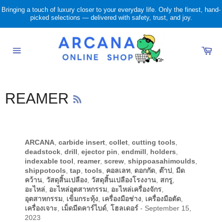
Skip
Bringing a touch of luxury closer to your everyday life. Only the finest, hand-
to
picked selections — delivered with safety, trust, and joy.
content
Ca
Site
navigation
RSS
REAMER
ARCANA
,
carbide insert
,
collet
,
cutting tools
,
deadstock
,
drill
,
ejector pin
,
endmill
,
holders
,
indexable tool
,
reamer
,
screw
,
shippoasahimoulds
,
shippotools
,
tap
,
tools
,
คอลเลท
,
ดอกกัด
,
ต๊าป
,
มีด
คว้าน
,
วัสดุสิ้นเปลือง
,
วัสดุสิ้นเปลืองโรงงาน
,
สกรู
,
อะไหล่
,
อะไหล่อุตสาหกรรม
,
อะไหล่เครื่องจักร
,
อุตสาหกรรม
,
เข็มกระทุ้ง
,
เครื่องมือช่าง
,
เครื่องมือตัด
,
เครื่องเจาะ
,
เม็ดมีดคาร์ไบด์
,
โฮลเดอร์
-
September 15,
2023